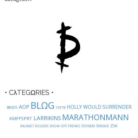
a
v
i
g
a
t
i
o
n
• CλTEGΩRIES •
BLΩG
AOP
HOLLY WOULD SURRENDER
8KIDS
CKFTB
MARATHONMANN
LARRIKINS
KMPFSPRT
ZSK
RAUM27
ROGERS
SHOW OFF FREAKS
STONEM
TENSIDE