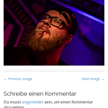
P
← Previous Image
Next Image →
o
s
Schreibe einen Kommentar
t
Du musst
angemeldet
sein, um einen Kommentar
n
abzugeben.