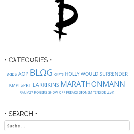
a
t
i
o
n
• CλTEGΩRIES •
BLΩG
AOP
HOLLY WOULD SURRENDER
8KIDS
CKFTB
MARATHONMANN
LARRIKINS
KMPFSPRT
ZSK
RAUM27
ROGERS
SHOW OFF FREAKS
STONEM
TENSIDE
• SEλRCH •
Suche
nach: