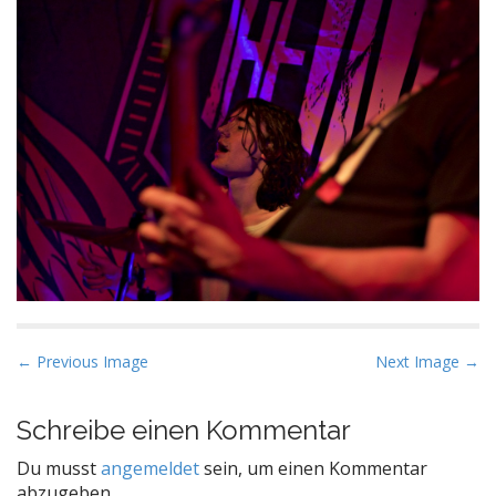
P
← Previous Image
Next Image →
o
s
Schreibe einen Kommentar
t
Du musst
angemeldet
sein, um einen Kommentar
n
abzugeben.