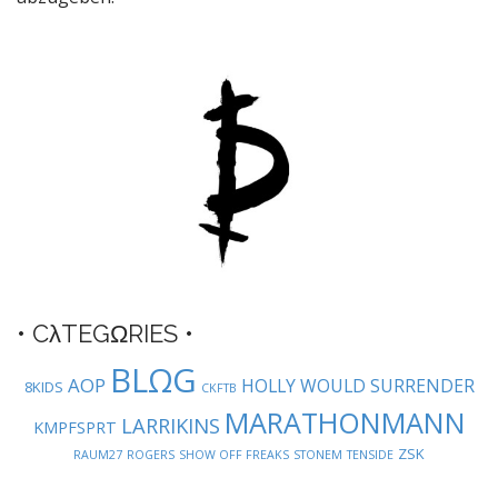
a
v
i
g
a
t
i
o
n
• CλTEGΩRIES •
BLΩG
AOP
HOLLY WOULD SURRENDER
8KIDS
CKFTB
MARATHONMANN
LARRIKINS
KMPFSPRT
ZSK
RAUM27
ROGERS
SHOW OFF FREAKS
STONEM
TENSIDE