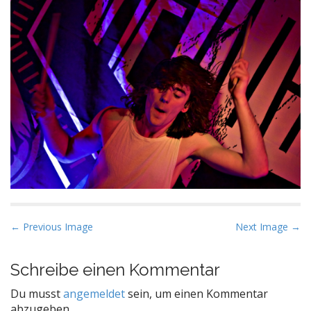
P
← Previous Image
Next Image →
o
s
Schreibe einen Kommentar
t
Du musst
angemeldet
sein, um einen Kommentar
n
abzugeben.