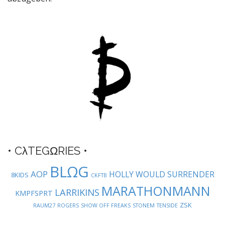
a
v
i
g
a
t
i
o
n
• CλTEGΩRIES •
BLΩG
AOP
HOLLY WOULD SURRENDER
8KIDS
CKFTB
MARATHONMANN
LARRIKINS
KMPFSPRT
ZSK
RAUM27
ROGERS
SHOW OFF FREAKS
STONEM
TENSIDE