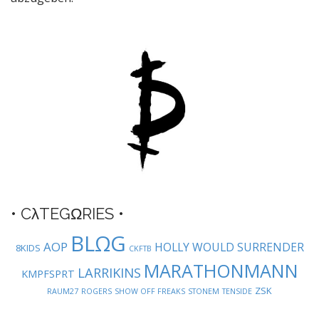
a
v
i
g
a
t
i
o
n
• CλTEGΩRIES •
BLΩG
AOP
HOLLY WOULD SURRENDER
8KIDS
CKFTB
MARATHONMANN
LARRIKINS
KMPFSPRT
ZSK
RAUM27
ROGERS
SHOW OFF FREAKS
STONEM
TENSIDE