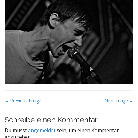
P
← Previous Image
Next Image →
o
s
Schreibe einen Kommentar
t
Du musst
angemeldet
sein, um einen Kommentar
n
abzugeben.