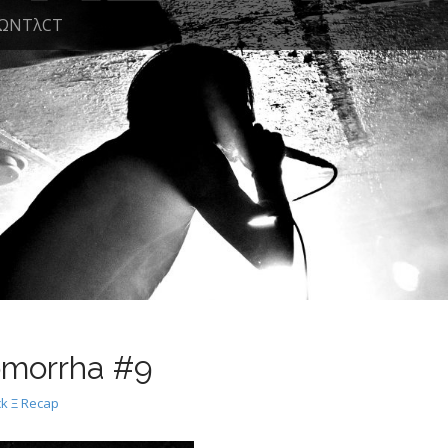
ΩNTλCT
omorrha #9
k Ξ Recap