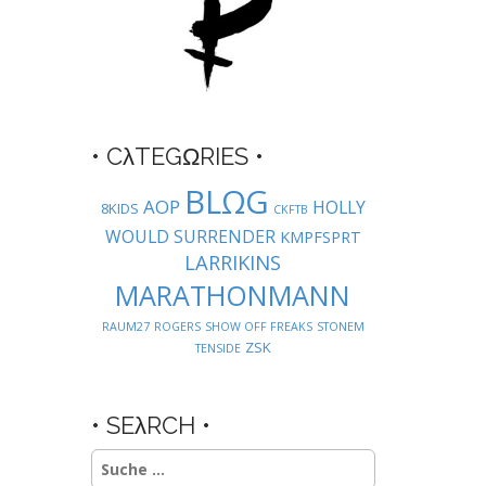
• CλTEGΩRIES •
BLΩG
AOP
HOLLY
8KIDS
CKFTB
WOULD SURRENDER
KMPFSPRT
LARRIKINS
MARATHONMANN
RAUM27
ROGERS
SHOW OFF FREAKS
STONEM
ZSK
TENSIDE
• SEλRCH •
Suche
nach: