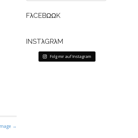
FλCEBΩΩK
INSTλGRλM
Folg mir auf Instagram
Image →