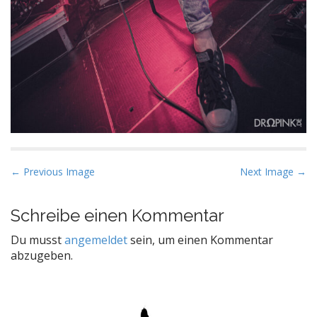
P
← Previous Image
Next Image →
o
s
Schreibe einen Kommentar
t
Du musst
angemeldet
sein, um einen Kommentar
n
abzugeben.
a
v
i