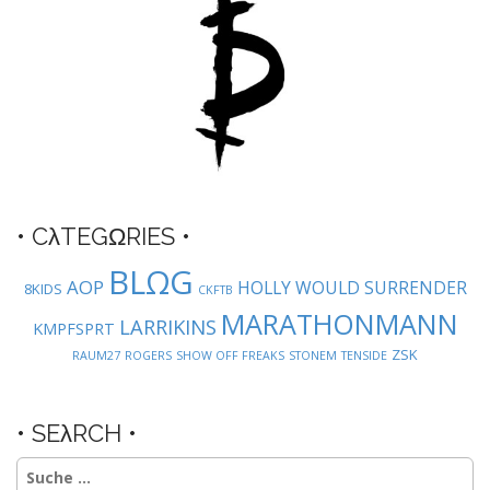
g
a
t
i
o
n
• CλTEGΩRIES •
BLΩG
AOP
HOLLY WOULD SURRENDER
8KIDS
CKFTB
MARATHONMANN
LARRIKINS
KMPFSPRT
ZSK
RAUM27
ROGERS
SHOW OFF FREAKS
STONEM
TENSIDE
• SEλRCH •
Suche
nach: