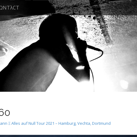
ΩNTλCT
60
n Ξ Alles auf Null Tour 2021 – Hamburg, Vechta, Dortmund