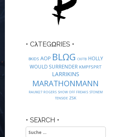
• CλTEGΩRIES •
BLΩG
AOP
HOLLY
8KIDS
CKFTB
WOULD SURRENDER
KMPFSPRT
LARRIKINS
MARATHONMANN
RAUM27
ROGERS
SHOW OFF FREAKS
STONEM
ZSK
TENSIDE
• SEλRCH •
Suche
nach: