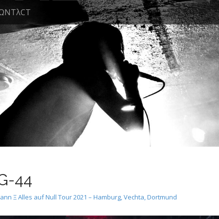
ΩNTλCT
-44
n Ξ Alles auf Null Tour 2021 – Hamburg, Vechta, Dortmund