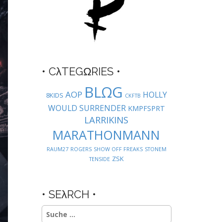
• CλTEGΩRIES •
BLΩG
AOP
HOLLY
8KIDS
CKFTB
WOULD SURRENDER
KMPFSPRT
LARRIKINS
MARATHONMANN
RAUM27
ROGERS
SHOW OFF FREAKS
STONEM
ZSK
TENSIDE
• SEλRCH •
Suche
nach: