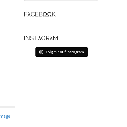
FλCEBΩΩK
INSTλGRλM
Folg mir auf Instagram
Image →