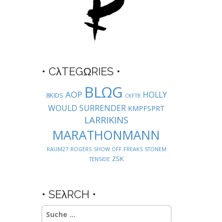
• CλTEGΩRIES •
BLΩG
AOP
HOLLY
8KIDS
CKFTB
WOULD SURRENDER
KMPFSPRT
LARRIKINS
MARATHONMANN
RAUM27
ROGERS
SHOW OFF FREAKS
STONEM
ZSK
TENSIDE
• SEλRCH •
Suche
nach: