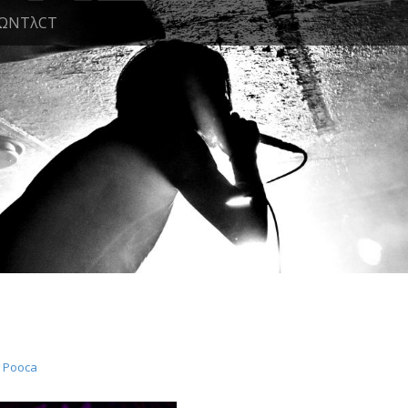
ΩNTλCT
Ξ Pooca