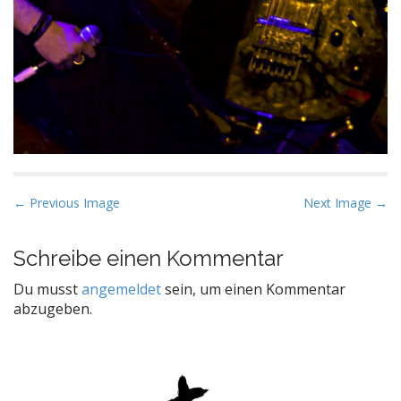
P
← Previous Image
Next Image →
o
s
Schreibe einen Kommentar
t
Du musst
angemeldet
sein, um einen Kommentar
n
abzugeben.
a
v
i
g