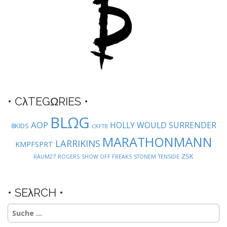
a
t
i
o
n
• CλTEGΩRIES •
BLΩG
AOP
HOLLY WOULD SURRENDER
8KIDS
CKFTB
MARATHONMANN
LARRIKINS
KMPFSPRT
ZSK
RAUM27
ROGERS
SHOW OFF FREAKS
STONEM
TENSIDE
• SEλRCH •
Suche
nach: