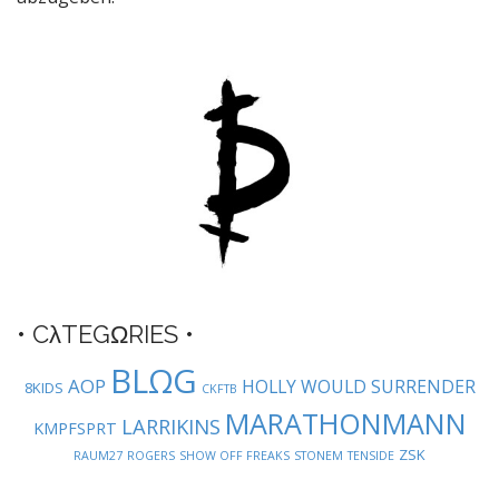
a
v
i
g
a
t
i
o
n
• CλTEGΩRIES •
BLΩG
AOP
HOLLY WOULD SURRENDER
8KIDS
CKFTB
MARATHONMANN
LARRIKINS
KMPFSPRT
ZSK
RAUM27
ROGERS
SHOW OFF FREAKS
STONEM
TENSIDE