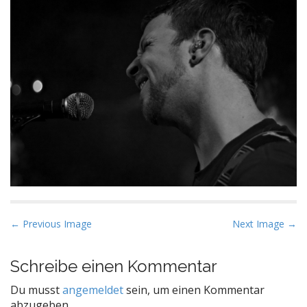
P
← Previous Image
Next Image →
o
s
Schreibe einen Kommentar
t
Du musst
angemeldet
sein, um einen Kommentar
n
abzugeben.