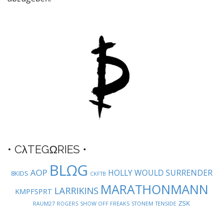
a
v
i
g
a
t
i
o
n
• CλTEGΩRIES •
BLΩG
AOP
HOLLY WOULD SURRENDER
8KIDS
CKFTB
MARATHONMANN
LARRIKINS
KMPFSPRT
ZSK
RAUM27
ROGERS
SHOW OFF FREAKS
STONEM
TENSIDE