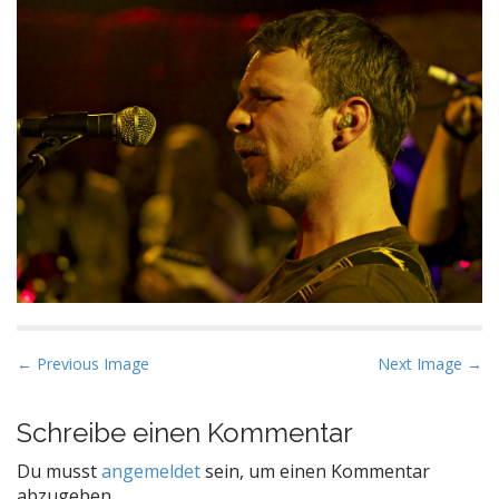
P
← Previous Image
Next Image →
o
s
Schreibe einen Kommentar
t
Du musst
angemeldet
sein, um einen Kommentar
n
abzugeben.