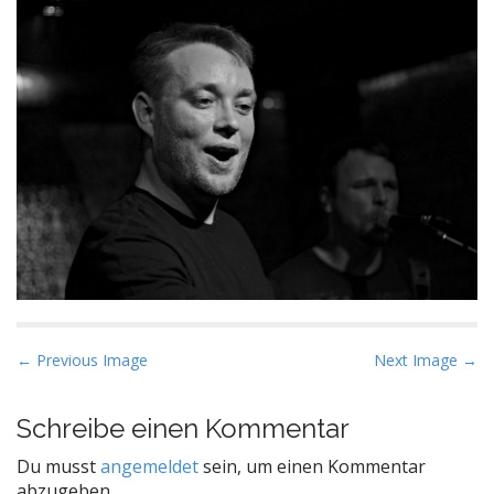
P
← Previous Image
Next Image →
o
s
Schreibe einen Kommentar
t
Du musst
angemeldet
sein, um einen Kommentar
n
abzugeben.