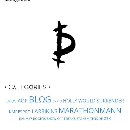
a
v
i
g
a
t
i
o
n
• CλTEGΩRIES •
BLΩG
AOP
HOLLY WOULD SURRENDER
8KIDS
CKFTB
MARATHONMANN
LARRIKINS
KMPFSPRT
ZSK
RAUM27
ROGERS
SHOW OFF FREAKS
STONEM
TENSIDE