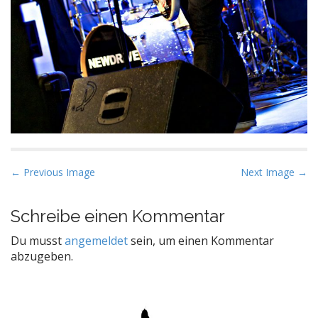
P
← Previous Image
Next Image →
o
s
Schreibe einen Kommentar
t
Du musst
angemeldet
sein, um einen Kommentar
n
abzugeben.
a
v
i