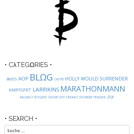
g
a
t
i
o
n
• CλTEGΩRIES •
BLΩG
AOP
HOLLY WOULD SURRENDER
8KIDS
CKFTB
MARATHONMANN
LARRIKINS
KMPFSPRT
ZSK
RAUM27
ROGERS
SHOW OFF FREAKS
STONEM
TENSIDE
• SEλRCH •
Suche
nach: