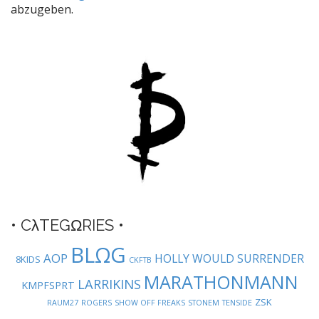
n
abzugeben.
a
v
i
g
a
t
i
o
n
• CλTEGΩRIES •
BLΩG
AOP
HOLLY WOULD SURRENDER
8KIDS
CKFTB
MARATHONMANN
LARRIKINS
KMPFSPRT
ZSK
RAUM27
ROGERS
SHOW OFF FREAKS
STONEM
TENSIDE