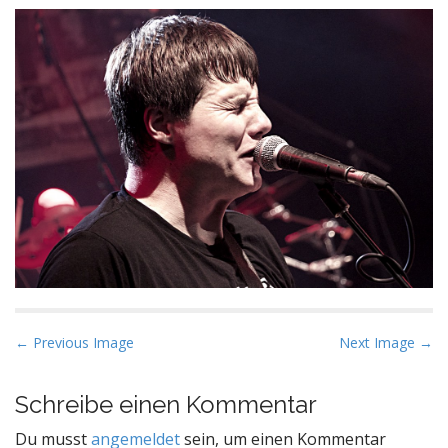
P
← Previous Image
Next Image →
o
s
Schreibe einen Kommentar
t
Du musst
angemeldet
sein, um einen Kommentar