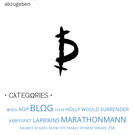
n
abzugeben.
a
v
i
g
a
t
i
o
n
• CλTEGΩRIES •
BLΩG
AOP
HOLLY WOULD SURRENDER
8KIDS
CKFTB
MARATHONMANN
LARRIKINS
KMPFSPRT
ZSK
RAUM27
ROGERS
SHOW OFF FREAKS
STONEM
TENSIDE