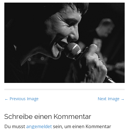
P
← Previous Image
Next Image →
o
s
Schreibe einen Kommentar
t
Du musst
angemeldet
sein, um einen Kommentar