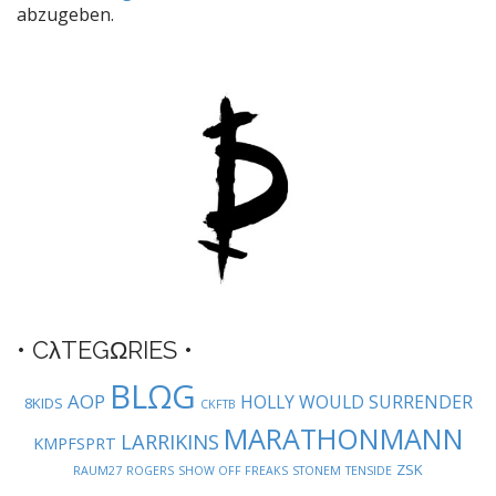
n
abzugeben.
a
v
i
g
a
t
i
o
n
• CλTEGΩRIES •
BLΩG
AOP
HOLLY WOULD SURRENDER
8KIDS
CKFTB
MARATHONMANN
LARRIKINS
KMPFSPRT
ZSK
RAUM27
ROGERS
SHOW OFF FREAKS
STONEM
TENSIDE