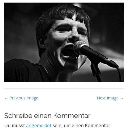
P
← Previous Image
Next Image →
o
s
Schreibe einen Kommentar
t
Du musst
angemeldet
sein, um einen Kommentar