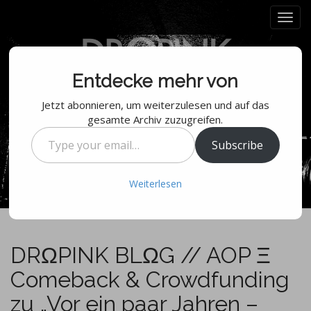
M
S
k
a
i
i
p
n
t
m
Entdecke mehr von
o
e
c
Jetzt abonnieren, um weiterzulesen und auf das
n
o
gesamte Archiv zuzugreifen.
n
u
Type
t
Subscribe
your
e
email…
n
Weiterlesen
t
DRΩPINK BLΩG // AOP Ξ
Comeback & Crowdfunding
zu „Vor ein paar Jahren –