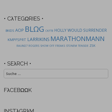
n
a
v
• CλTEGΩRIES •
i
BLΩG
AOP
g
HOLLY WOULD SURRENDER
8KIDS
CKFTB
a
MARATHONMANN
LARRIKINS
KMPFSPRT
t
ZSK
RAUM27
ROGERS
SHOW OFF FREAKS
STONEM
TENSIDE
i
o
n
• SEλRCH •
Suche
nach:
FλCEBΩΩK
INSTλGRλM