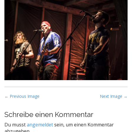
P
← Previous Image
Next Image →
o
s
Schreibe einen Kommentar
t
Du musst
angemeldet
sein, um einen Kommentar
n
abzugeben.