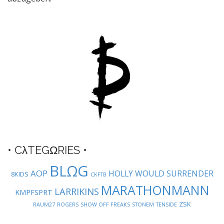
a
v
i
g
a
t
i
o
n
• CλTEGΩRIES •
BLΩG
AOP
HOLLY WOULD SURRENDER
8KIDS
CKFTB
MARATHONMANN
LARRIKINS
KMPFSPRT
ZSK
RAUM27
ROGERS
SHOW OFF FREAKS
STONEM
TENSIDE