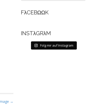
FλCEBΩΩK
INSTλGRλM
Folg mir auf Instagram
Image →