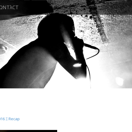
ΩNTλCT
016 Ξ Recap