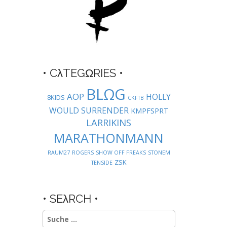
• CλTEGΩRIES •
BLΩG
AOP
HOLLY
8KIDS
CKFTB
WOULD SURRENDER
KMPFSPRT
LARRIKINS
MARATHONMANN
RAUM27
ROGERS
SHOW OFF FREAKS
STONEM
ZSK
TENSIDE
• SEλRCH •
Suche
nach: