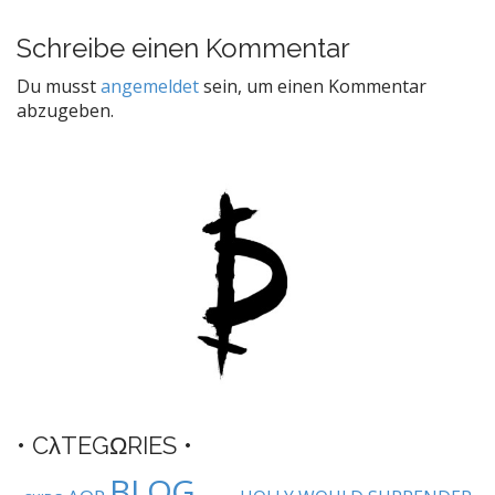
o
s
Schreibe einen Kommentar
t
Du musst
angemeldet
sein, um einen Kommentar
n
abzugeben.
a
v
i
g
a
t
i
o
n
• CλTEGΩRIES •
BLΩG