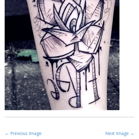
P
← Previous Image
Next Image →