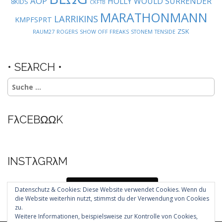
AOP
HOLLY WOULD SURRENDER
8KIDS
CKFTB
MARATHONMANN
LARRIKINS
KMPFSPRT
ZSK
RAUM27
ROGERS
SHOW OFF FREAKS
STONEM
TENSIDE
• SEλRCH •
Suche
nach:
FλCEBΩΩK
INSTλGRλM
Folg mir auf Instagram
Datenschutz & Cookies: Diese Website verwendet Cookies. Wenn du
die Website weiterhin nutzt, stimmst du der Verwendung von Cookies
zu.
Weitere Informationen, beispielsweise zur Kontrolle von Cookies,