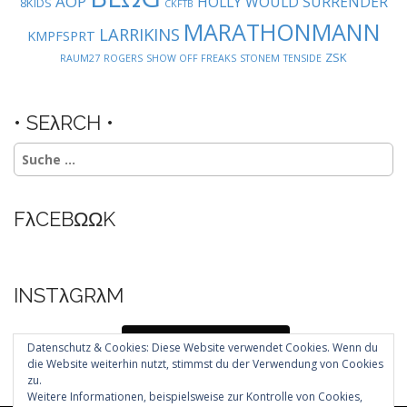
AOP
HOLLY WOULD SURRENDER
8KIDS
CKFTB
MARATHONMANN
LARRIKINS
KMPFSPRT
ZSK
RAUM27
ROGERS
SHOW OFF FREAKS
STONEM
TENSIDE
• SEλRCH •
Suche
nach:
FλCEBΩΩK
INSTλGRλM
Folg mir auf Instagram
Datenschutz & Cookies: Diese Website verwendet Cookies. Wenn du
die Website weiterhin nutzt, stimmst du der Verwendung von Cookies
zu.
Weitere Informationen, beispielsweise zur Kontrolle von Cookies,