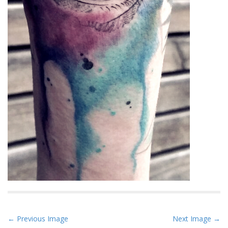
P
← Previous Image
Next Image →