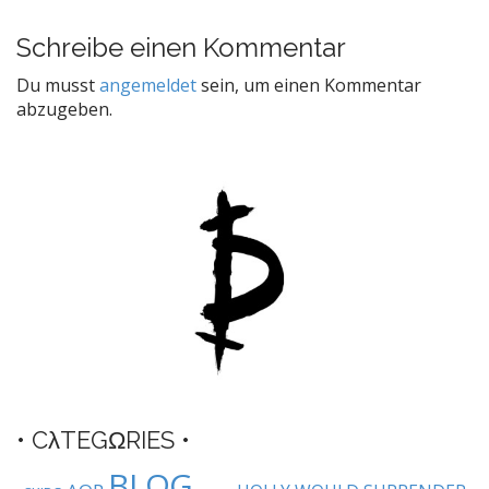
o
s
Schreibe einen Kommentar
t
Du musst
angemeldet
sein, um einen Kommentar
n
abzugeben.
a
v
i
g
a
t
i
o
n
• CλTEGΩRIES •
BLΩG