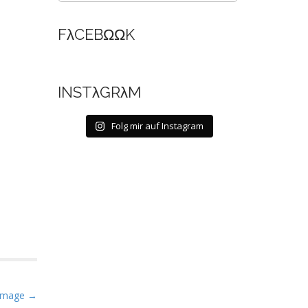
FλCEBΩΩK
INSTλGRλM
Folg mir auf Instagram
Image →