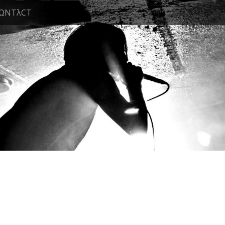
ΩNTλCT