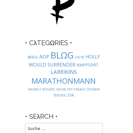
• CλTEGΩRIES •
BLΩG
AOP
HOLLY
8KIDS
CKFTB
WOULD SURRENDER
KMPFSPRT
LARRIKINS
MARATHONMANN
RAUM27
ROGERS
SHOW OFF FREAKS
STONEM
ZSK
TENSIDE
• SEλRCH •
Suche
nach: