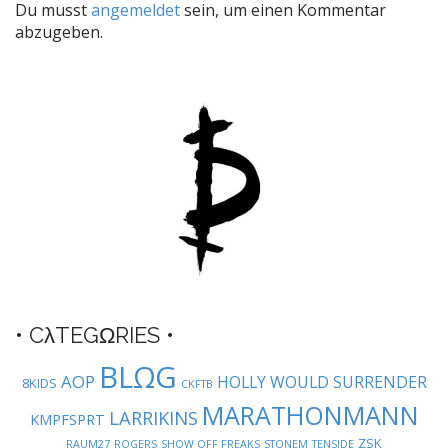
Du musst
angemeldet
sein, um einen Kommentar
n
abzugeben.
a
v
i
g
a
t
i
o
n
• CλTEGΩRIES •
BLΩG
AOP
HOLLY WOULD SURRENDER
8KIDS
CKFTB
MARATHONMANN
LARRIKINS
KMPFSPRT
ZSK
RAUM27
ROGERS
SHOW OFF FREAKS
STONEM
TENSIDE