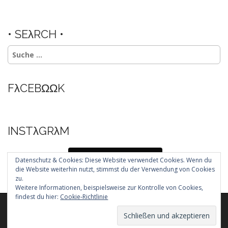
• SEλRCH •
Suche
nach:
FλCEBΩΩK
INSTλGRλM
Folg mir auf Instagram
Datenschutz & Cookies: Diese Website verwendet Cookies. Wenn du
die Website weiterhin nutzt, stimmst du der Verwendung von Cookies
zu.
Weitere Informationen, beispielsweise zur Kontrolle von Cookies,
findest du hier:
Cookie-Richtlinie
Copyright © 2026
. All Rights Reserved.
The Arcade Basic Theme by
bavotasan.com
.