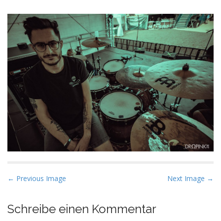
P
← Previous Image
Next Image →
o
s
Schreibe einen Kommentar
t