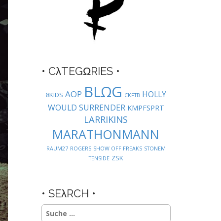
• CλTEGΩRIES •
BLΩG
AOP
HOLLY
8KIDS
CKFTB
WOULD SURRENDER
KMPFSPRT
LARRIKINS
MARATHONMANN
RAUM27
ROGERS
SHOW OFF FREAKS
STONEM
ZSK
TENSIDE
• SEλRCH •
Suche
nach: