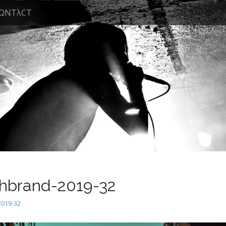
ΩNTλCT
hbrand-2019-32
019-32