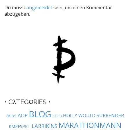
t
Du musst
angemeldet
sein, um einen Kommentar
n
abzugeben.
a
v
i
g
a
t
i
o
n
• CλTEGΩRIES •
BLΩG
AOP
HOLLY WOULD SURRENDER
8KIDS
CKFTB
MARATHONMANN
LARRIKINS
KMPFSPRT