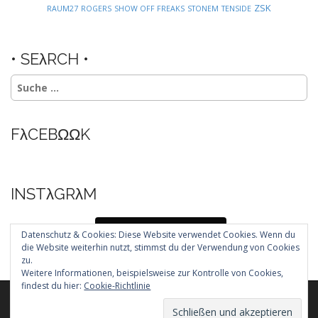
ZSK
RAUM27
ROGERS
SHOW OFF FREAKS
STONEM
TENSIDE
• SEλRCH •
Suche
nach:
FλCEBΩΩK
INSTλGRλM
Folg mir auf Instagram
Datenschutz & Cookies: Diese Website verwendet Cookies. Wenn du
die Website weiterhin nutzt, stimmst du der Verwendung von Cookies
zu.
Weitere Informationen, beispielsweise zur Kontrolle von Cookies,
findest du hier:
Cookie-Richtlinie
Copyright © 2026
. All Rights Reserved.
The Arcade Basic Theme by
bavotasan.com
.