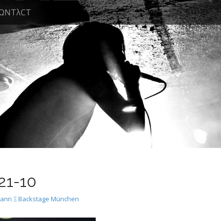
ΩNTλCT
1-10
ann Ξ Backstage München