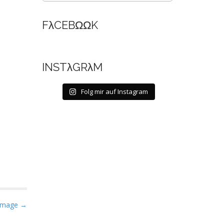
FλCEBΩΩK
INSTλGRλM
Folg mir auf Instagram
Image →