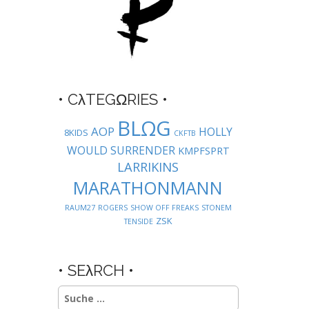
• CλTEGΩRIES •
BLΩG
AOP
HOLLY
8KIDS
CKFTB
WOULD SURRENDER
KMPFSPRT
LARRIKINS
MARATHONMANN
RAUM27
ROGERS
SHOW OFF FREAKS
STONEM
ZSK
TENSIDE
• SEλRCH •
Suche
nach: