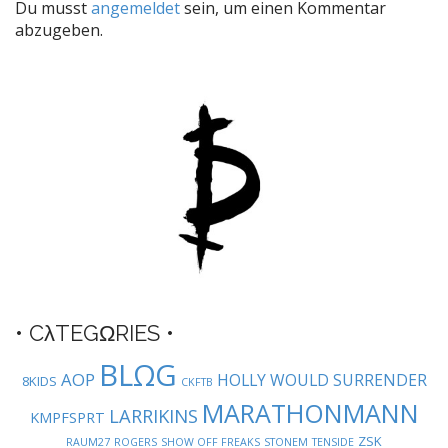
Du musst
angemeldet
sein, um einen Kommentar
n
abzugeben.
a
v
i
g
a
t
i
o
n
• CλTEGΩRIES •
BLΩG
AOP
HOLLY WOULD SURRENDER
8KIDS
CKFTB
MARATHONMANN
LARRIKINS
KMPFSPRT
ZSK
RAUM27
ROGERS
SHOW OFF FREAKS
STONEM
TENSIDE