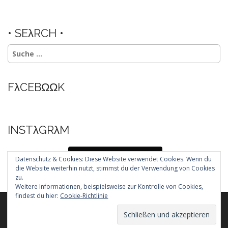
• SEλRCH •
Suche
nach:
FλCEBΩΩK
INSTλGRλM
Folg mir auf Instagram
Datenschutz & Cookies: Diese Website verwendet Cookies. Wenn du
die Website weiterhin nutzt, stimmst du der Verwendung von Cookies
zu.
Weitere Informationen, beispielsweise zur Kontrolle von Cookies,
findest du hier:
Cookie-Richtlinie
Copyright © 2026
. All Rights Reserved.
The Arcade Basic Theme by
bavotasan.com
.