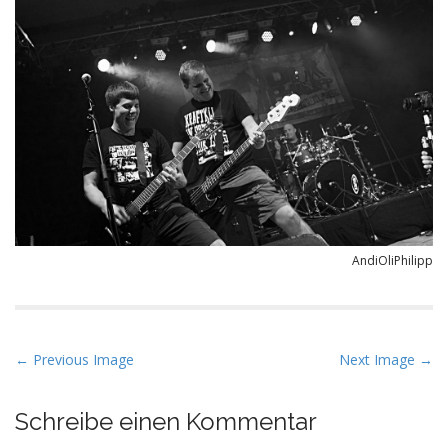
AndiOliPhilipp
P
← Previous Image
Next Image →
o
s
Schreibe einen Kommentar
t