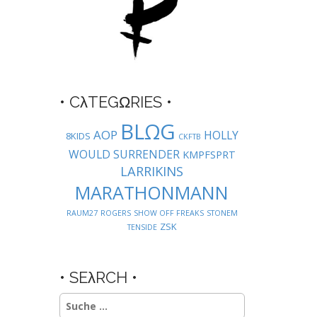
• CλTEGΩRIES •
BLΩG
AOP
HOLLY
8KIDS
CKFTB
WOULD SURRENDER
KMPFSPRT
LARRIKINS
MARATHONMANN
RAUM27
ROGERS
SHOW OFF FREAKS
STONEM
ZSK
TENSIDE
• SEλRCH •
Suche
nach: