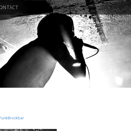
ΩNTλCT
 PunkBrockbar