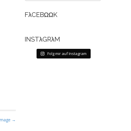
FλCEBΩΩK
INSTλGRλM
Folg mir auf Instagram
Image →