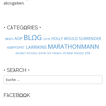
n
abzugeben.
a
v
i
g
• CλTEGΩRIES •
a
BLΩG
t
AOP
HOLLY WOULD SURRENDER
8KIDS
CKFTB
i
MARATHONMANN
LARRIKINS
KMPFSPRT
o
ZSK
RAUM27
ROGERS
SHOW OFF FREAKS
STONEM
TENSIDE
n
• SEλRCH •
Suche
nach:
FλCEBΩΩK