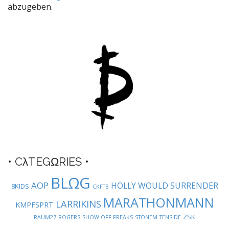
n
abzugeben.
a
v
i
g
a
t
i
o
n
• CλTEGΩRIES •
BLΩG
AOP
HOLLY WOULD SURRENDER
8KIDS
CKFTB
MARATHONMANN
LARRIKINS
KMPFSPRT
ZSK
RAUM27
ROGERS
SHOW OFF FREAKS
STONEM
TENSIDE