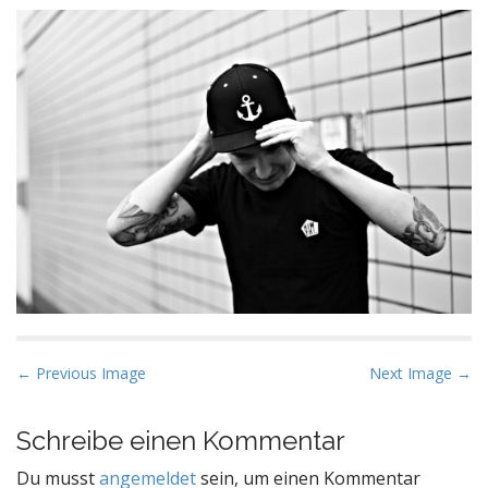
P
← Previous Image
Next Image →
o
s
Schreibe einen Kommentar
t
Du musst
angemeldet
sein, um einen Kommentar