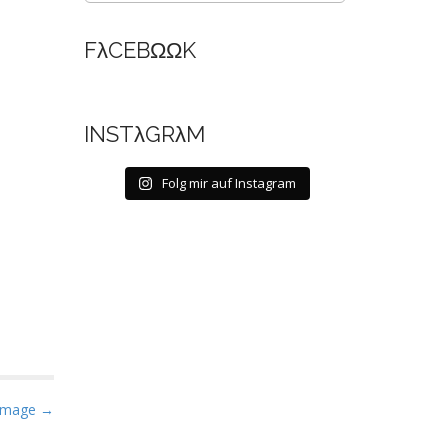
FλCEBΩΩK
INSTλGRλM
Folg mir auf Instagram
Image →