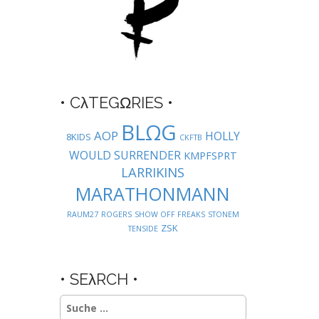
• CλTEGΩRIES •
BLΩG
AOP
HOLLY
8KIDS
CKFTB
WOULD SURRENDER
KMPFSPRT
LARRIKINS
MARATHONMANN
RAUM27
ROGERS
SHOW OFF FREAKS
STONEM
ZSK
TENSIDE
• SEλRCH •
Suche
nach: