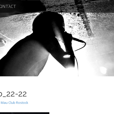
ΩNTλCT
_22-22
 Mau Club Rostock