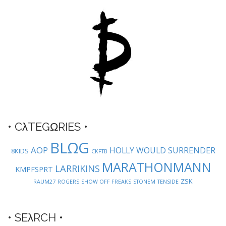
t
n
a
v
i
g
a
t
i
o
• CλTEGΩRIES •
n
BLΩG
AOP
HOLLY WOULD SURRENDER
8KIDS
CKFTB
MARATHONMANN
LARRIKINS
KMPFSPRT
ZSK
RAUM27
ROGERS
SHOW OFF FREAKS
STONEM
TENSIDE
• SEλRCH •