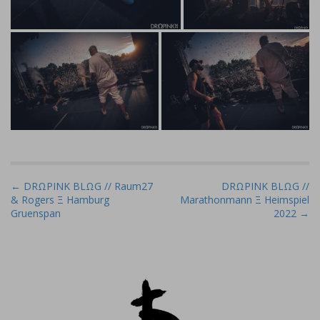
P
← DRΩPINK BLΩG // Raum27
DRΩPINK BLΩG //
& Rogers Ξ Hamburg
Marathonmann Ξ Heimspiel
o
Gruenspan
2022 →
s
t
n
a
v
i