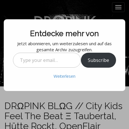
M
S
k
a
i
i
p
n
t
m
Entdecke mehr von
o
e
c
Jetzt abonnieren, um weiterzulesen und auf das
n
o
gesamte Archiv zuzugreifen.
n
u
Type
t
Subscribe
your
e
email…
n
Weiterlesen
t
DRΩPINK BLΩG // City Kids
Feel The Beat Ξ Taubertal,
Hütte Rockt, OpenFlair