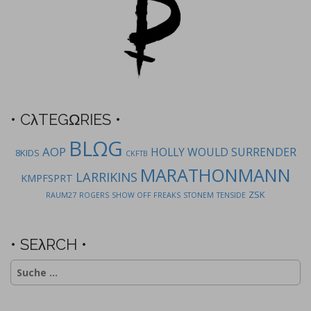
g
a
t
i
o
n
• CλTEGΩRIES •
BLΩG
AOP
HOLLY WOULD SURRENDER
8KIDS
CKFTB
MARATHONMANN
LARRIKINS
KMPFSPRT
ZSK
RAUM27
ROGERS
SHOW OFF FREAKS
STONEM
TENSIDE
• SEλRCH •
Suche
nach: