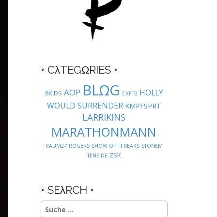
• CλTEGΩRIES •
BLΩG
AOP
HOLLY
8KIDS
CKFTB
WOULD SURRENDER
KMPFSPRT
LARRIKINS
MARATHONMANN
RAUM27
ROGERS
SHOW OFF FREAKS
STONEM
ZSK
TENSIDE
• SEλRCH •
Suche
nach: