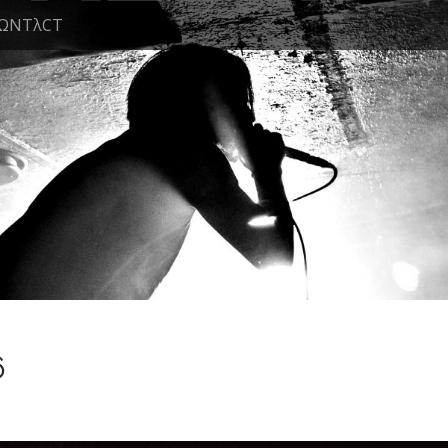
ΩNTλCT
6