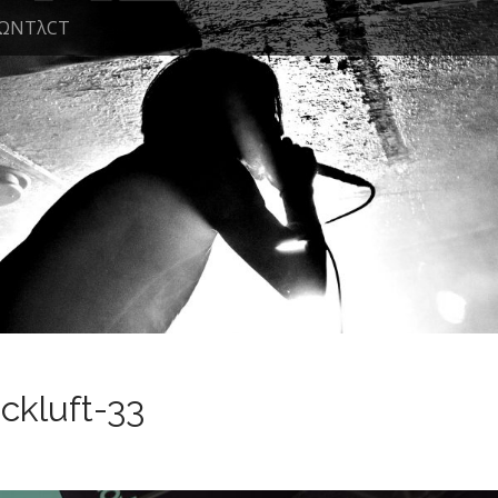
ΩNTλCT
kluft-33