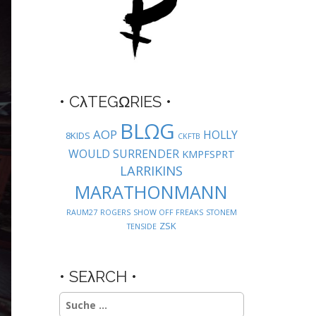
• CλTEGΩRIES •
BLΩG
AOP
HOLLY
8KIDS
CKFTB
WOULD SURRENDER
KMPFSPRT
LARRIKINS
MARATHONMANN
RAUM27
ROGERS
SHOW OFF FREAKS
STONEM
ZSK
TENSIDE
• SEλRCH •
Suche
nach: