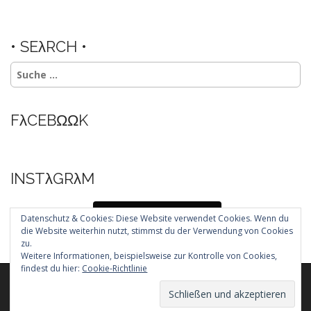
• SEλRCH •
Suche
nach:
FλCEBΩΩK
INSTλGRλM
Folg mir auf Instagram
Datenschutz & Cookies: Diese Website verwendet Cookies. Wenn du
die Website weiterhin nutzt, stimmst du der Verwendung von Cookies
zu.
Weitere Informationen, beispielsweise zur Kontrolle von Cookies,
findest du hier:
Cookie-Richtlinie
Copyright © 2026
. All Rights Reserved.
The Arcade Basic Theme by
bavotasan.com
.