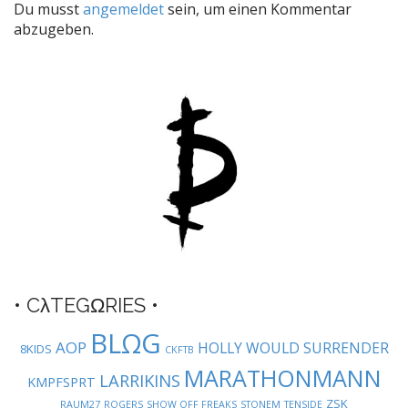
Du musst
angemeldet
sein, um einen Kommentar
n
abzugeben.
a
v
i
g
a
t
i
o
n
• CλTEGΩRIES •
BLΩG
AOP
HOLLY WOULD SURRENDER
8KIDS
CKFTB
MARATHONMANN
LARRIKINS
KMPFSPRT
ZSK
RAUM27
ROGERS
SHOW OFF FREAKS
STONEM
TENSIDE