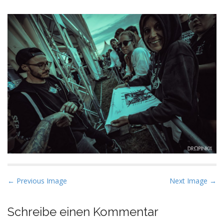
P
← Previous Image
Next Image →
o
s
Schreibe einen Kommentar
t